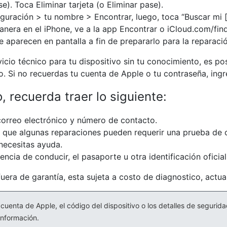
se). Toca Eliminar tarjeta (o Eliminar pase).
guración > tu nombre > Encontrar, luego, toca “Buscar mi [d
era en el iPhone, ve a la app Encontrar o iCloud.com/find,
e aparecen en pantalla a fin de prepararlo para la reparaci
icio técnico para tu dispositivo sin tu conocimiento, es p
o. Si no recuerdas tu cuenta de Apple o tu contraseña, ing
, recuerda traer lo siguiente:
correo electrónico y número de contacto.
a que algunas reparaciones pueden requerir una prueba de 
 necesitas ayuda.
encia de conducir, el pasaporte u otra identificación oficial
uera de garantía, esta sujeta a costo de diagnostico, actu
cuenta de Apple, el código del dispositivo o los detalles de segurida
información.