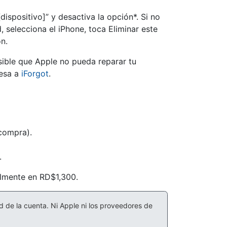
ispositivo]” y desactiva la opción*. Si no
 selecciona el iPhone, toca Eliminar este
ón.
osible que Apple no pueda reparar tu
resa a
iForgot
.
compra).
.
almente en RD$1,300.
d de la cuenta. Ni Apple ni los proveedores de