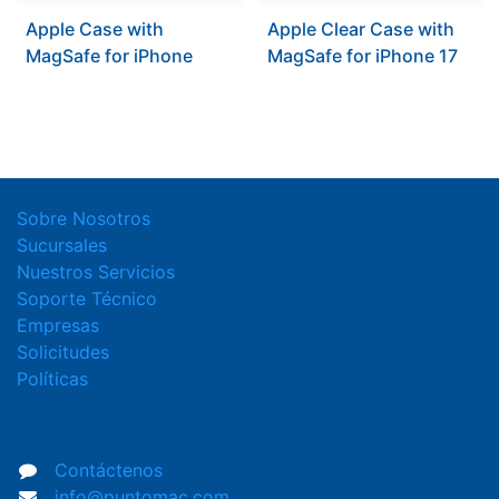
Apple Case with
Apple Clear Case with
MagSafe for iPhone
MagSafe for iPhone 17
Sobre Nosotros
Sucursales
Nuestros Servicios
Soporte Técnico
Empresas
Solicitudes
Políticas
Contáctenos
info@puntomac.com