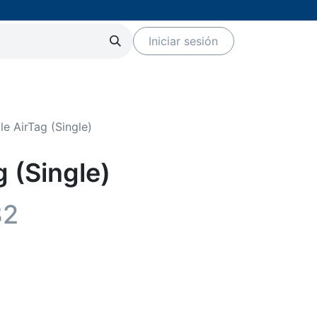
Iniciar sesión
Servicios
Eventos
Marcas
le AirTag (Single)
 (Single)
82