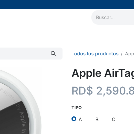
AirPods
Accesorios
Soporte Técnico
Nuestros 
Todos los productos
App
Apple AirTag
RD$
2,590.
TIPO
A
B
C