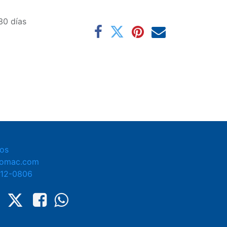
30 días
os
tomac.com
412-0806