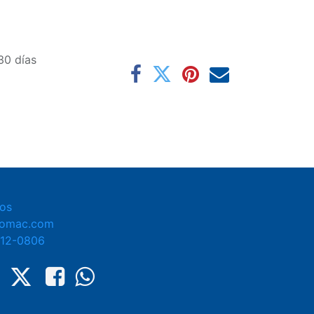
30 días
os
tomac.com
412-0806