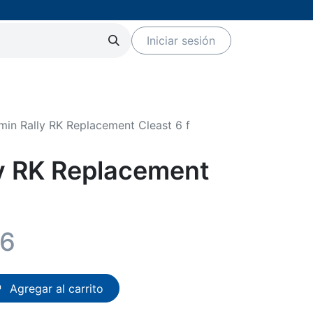
Iniciar sesión
Servicios
Eventos
Marcas
min Rally RK Replacement Cleast 6 f
y RK Replacement
96
Agregar al carrito