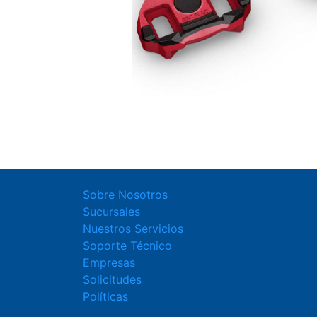
Sobre Nosotros
Sucursales
Nuestros Servicios
Soporte Técnico
Empresas
Solicitudes
Políticas